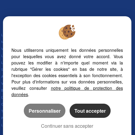
Lunel (34400)
Marsillargues (34590)
Nous utiliserons uniquement les données personnelles
Vauvert (30600)
pour lesquelles vous avez donné votre accord. Vous
La Grande-motte (34280)
pouvez les modifier à n'importe quel moment via la
Lunel Viel (34400)
rubrique "Gérer les cookies" en bas de notre site, à
Saint Just (34400)
l'exception des cookies essentiels à son fonctionnement.
Aujargues (30250)
Pour plus d'informations sur vos données personnelles,
Valergues (34130)
veuillez consulter
notre politique de protection des
Bernis (30620)
données
.
L'immobilier à Lunel
Quartiers de Lunel
Personnaliser
Tout accepter
Tout savoir sur Lunel
Prix de l’immobilier à Lunel
Continuer sans accepter
Lunel, entre Montpellier et Nîmes