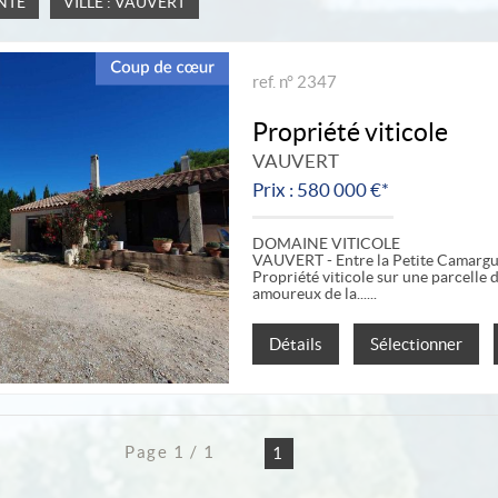
NTE
VILLE : VAUVERT
ref. n° 2347
Propriété viticole
VAUVERT
Prix : 580 000 €*
DOMAINE VITICOLE
VAUVERT - Entre la Petite Camargue 
Propriété viticole sur une parcelle d
amoureux de la...
Détails
Sélectionner
Page 1 / 1
1