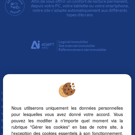
Afin de vous offrir un confort de lecture permanent,
depuis votre PC, votre tablette ou votre smartphone,
notre site s’adapte automatiquement aux différents
types d'écrans
Logiciel immobilier
Site internet immobilier
Référencement site immobilier
Lunel (34400)
Saint Just (34400)
Aujargues (30250)
Nous utiliserons uniquement les données personnelles
pour lesquelles vous avez donné votre accord. Vous
Valergues (34130)
pouvez les modifier à n'importe quel moment via la
Bernis (30620)
rubrique "Gérer les cookies" en bas de notre site, à
Marsillargues (34590)
l'exception des cookies essentiels à son fonctionnement.
Vauvert (30600)