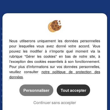
Lunel (34400)
Saint Just (34400)
Nous utiliserons uniquement les données personnelles
Aujargues (30250)
pour lesquelles vous avez donné votre accord. Vous
Valergues (34130)
pouvez les modifier à n'importe quel moment via la
Bernis (30620)
rubrique "Gérer les cookies" en bas de notre site, à
Marsillargues (34590)
l'exception des cookies essentiels à son fonctionnement.
Vauvert (30600)
Pour plus d'informations sur vos données personnelles,
La Grande-motte (34280)
veuillez consulter
notre politique de protection des
Lunel Viel (34400)
données
.
L'immobilier à Lunel
Quartiers de Lunel
Personnaliser
Tout accepter
Tout savoir sur Lunel
Prix de l’immobilier à Lunel
Continuer sans accepter
Lunel, entre Montpellier et Nîmes