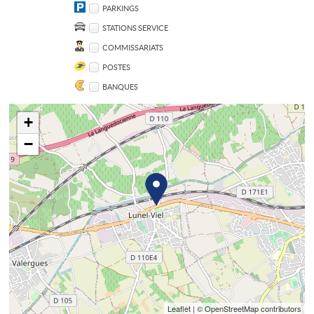
PARKINGS
STATIONS SERVICE
COMMISSARIATS
POSTES
BANQUES
+
−
Leaflet
| © OpenStreetMap contributors