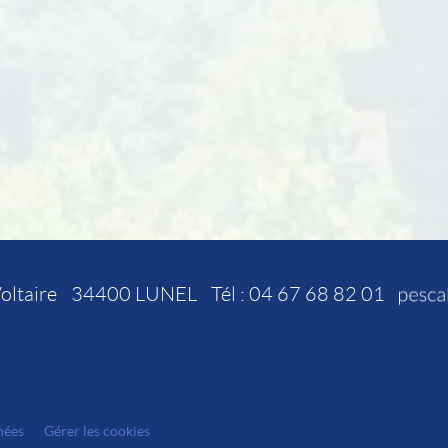
oltaire
34400
LUNEL
Tél :
04 67 68 82 01
nées
Gérer les cookies