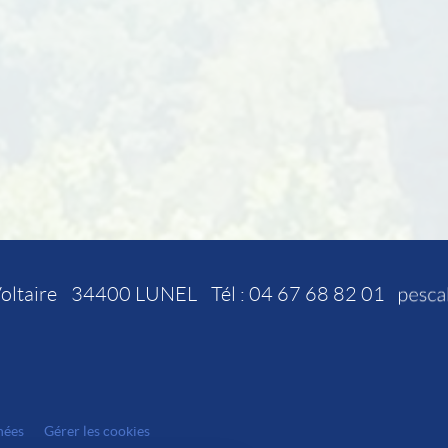
oltaire
34400
LUNEL
Tél :
04 67 68 82 01
nées
Gérer les cookies